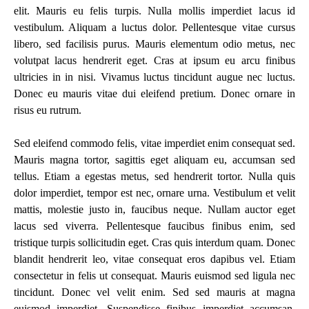
elit. Mauris eu felis turpis. Nulla mollis imperdiet lacus id
vestibulum. Aliquam a luctus dolor. Pellentesque vitae cursus
libero, sed facilisis purus. Mauris elementum odio metus, nec
volutpat lacus hendrerit eget. Cras at ipsum eu arcu finibus
ultricies in in nisi. Vivamus luctus tincidunt augue nec luctus.
Donec eu mauris vitae dui eleifend pretium. Donec ornare in
risus eu rutrum.
Sed eleifend commodo felis, vitae imperdiet enim consequat sed.
Mauris magna tortor, sagittis eget aliquam eu, accumsan sed
tellus. Etiam a egestas metus, sed hendrerit tortor. Nulla quis
dolor imperdiet, tempor est nec, ornare urna. Vestibulum et velit
mattis, molestie justo in, faucibus neque. Nullam auctor eget
lacus sed viverra. Pellentesque faucibus finibus enim, sed
tristique turpis sollicitudin eget. Cras quis interdum quam. Donec
blandit hendrerit leo, vitae consequat eros dapibus vel. Etiam
consectetur in felis ut consequat. Mauris euismod sed ligula nec
tincidunt. Donec vel velit enim. Sed sed mauris at magna
euismod imperdiet. Suspendisse finibus imperdiet accumsan.